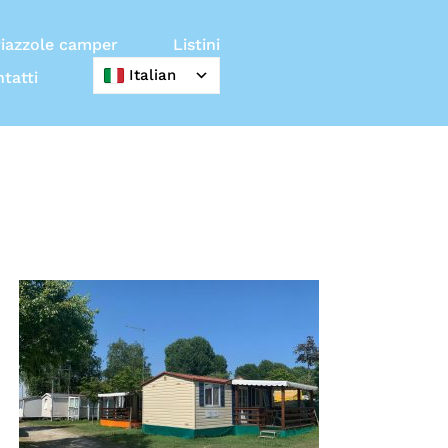
iazzole camper
Listini
Italian
tatti